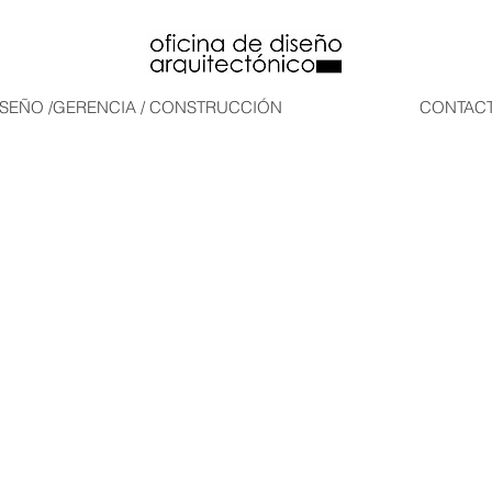
ISEÑO /GERENCIA / CONSTRUCCIÓN
CONTAC
RANGO
PATIO DE TRANSMILENIO USME
CASA 
Bogotá
Bogotá
CTOS SELECCION